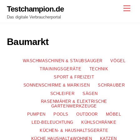
Skip
Testchampion.de
Men
to
Das digitale Verbraucherportal
content
Baumarkt
WASCHMASCHINEN & STAUBSAUGER
VÖGEL
TRAININGSGERÄTE
TECHNIK
SPORT & FREIZEIT
SONNENSCHIRME & MARKISEN
SCHRAUBER
SCHLEIFER
SÄGEN
RASENMÄHER & ELEKTRISCHE
GARTENWERKZEUGE
PUMPEN
POOLS
OUTDOOR
MÖBEL
LED-BELEUCHTUNG
KÜHLSCHRÄNKE
KÜCHEN- & HAUSHALTSGERÄTE
KÜCHE,HAUSHALT&WOHNEN
KATZEN