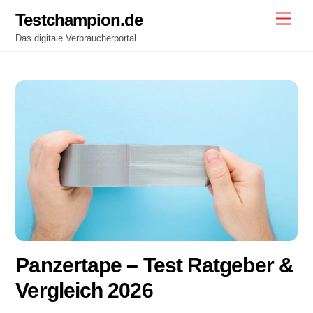
Skip
Testchampion.de
Men
to
Das digitale Verbraucherportal
content
Panzertape – Test Ratgeber &
Vergleich 2026