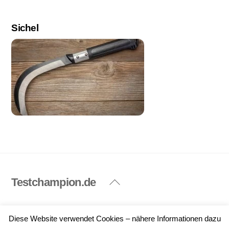
Sichel
Testchampion.de
Back
To
Top
Impressum
Datenschutzerklärung
Diese Website verwendet Cookies – nähere Informationen dazu
©
Testchampion.de
2026