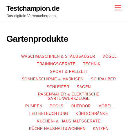
Skip
Testchampion.de
Men
to
Das digitale Verbraucherportal
content
Gartenprodukte
WASCHMASCHINEN & STAUBSAUGER
VÖGEL
TRAININGSGERÄTE
TECHNIK
SPORT & FREIZEIT
SONNENSCHIRME & MARKISEN
SCHRAUBER
SCHLEIFER
SÄGEN
RASENMÄHER & ELEKTRISCHE
GARTENWERKZEUGE
PUMPEN
POOLS
OUTDOOR
MÖBEL
LED-BELEUCHTUNG
KÜHLSCHRÄNKE
KÜCHEN- & HAUSHALTSGERÄTE
KÜCHE,HAUSHALT&WOHNEN
KATZEN