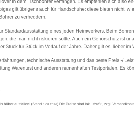
llover in dem Tischbohrer verfangen. Es empfehlen sich also e
biges gilt übrigens auch für Handschuhe: diese bieten nicht, w
Bohrer zu verheddern.
zur Standardausstattung eines jeden Heimwerkers. Beim Bohre
n, die man nicht riskieren sollte. Auch ein Gehörschutz ist un
 Stück für Stück im Verlauf der Jahre. Daher gilt es, lieber im
rfahrungen, technische Ausstattung und das beste Preis -/ Leis
tiftung Warentest und anderen namenhaften Testportalen. Es k
e
s höher ausfallen! (Stand
) Die Preise sind inkl. MwSt., zzgl. Versandkost
4.08.2026