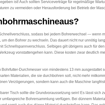
gegeben ist!
Auch sollten Serviceverträge für regelmäßige Wart
raturen zu vermeiden oder Herausforderung bei Betrieb der Mas
chbohrmaschineaus?
 Schnellverschluss, sodass bei jedem Bohrerwechsel — wenn 
m den Bohrer zu wechseln. Das dauert nicht nur unnötig lang, 
it Schnellspannverschluss. Selbiges gilt übrigens auch für den
zeug vonstattengehen kann. Diese kosten zwar deutlich mehr, g
 Bohrfutter-Durchmesser von mindestens 13 mm ausgestattet se
arten Materialien, die sie durchbohren soll, nicht mehr mitkommt
hönen Verzögerungen, sondern kann auch die Maschine langfris
lbarer Tisch sollte die Grundvoraussetzung sein! Es lässt sich 
sehr umfangreiche Bohrersammlung verfügen. Bei dünnem Material
t und somit auch das dünne Material durchstoßen kann. Das geht 