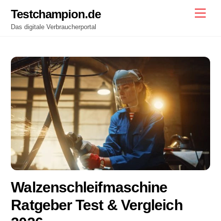
Skip
Testchampion.de
Men
to
Das digitale Verbraucherportal
content
Walzenschleifmaschine
Ratgeber Test & Vergleich