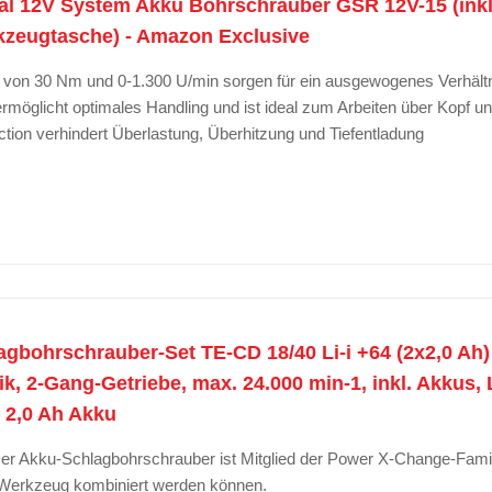
l 12V System Akku Bohrschrauber GSR 12V-15 (inkl. 
kzeugtasche) - Amazon Exclusive
von 30 Nm und 0-1.300 U/min sorgen für ein ausgewogenes Verhält
möglicht optimales Handling und ist ideal zum Arbeiten über Kopf un
ection verhindert Überlastung, Überhitzung und Tiefentladung
agbohrschrauber-Set TE-CD 18/40 Li-i +64 (2x2,0 Ah)
ik, 2-Gang-Getriebe, max. 24.000 min-1, inkl. Akkus,
 2,0 Ah Akku
r Akku-Schlagbohrschrauber ist Mitglied der Power X-Change-Familie
 Werkzeug kombiniert werden können.