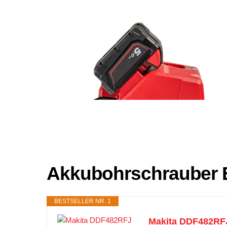
Akkubohrschrauber B
BESTSELLER NR. 1
Makita DDF482RFJ