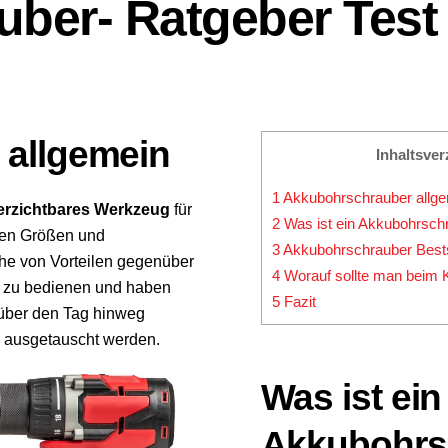
ber- Ratgeber Test 
 allgemein
Inhaltsver
1
Akkubohrschrauber allg
erzichtbares Werkzeug
für
2
Was ist ein Akkubohrsch
nen Größen und
3
Akkubohrschrauber Bests
ihe von Vorteilen gegenüber
4
Worauf sollte man beim 
ht zu bedienen und haben
5
Fazit
 über den Tag hinweg
 ausgetauscht werden.
Was ist ein
Akkubohrs