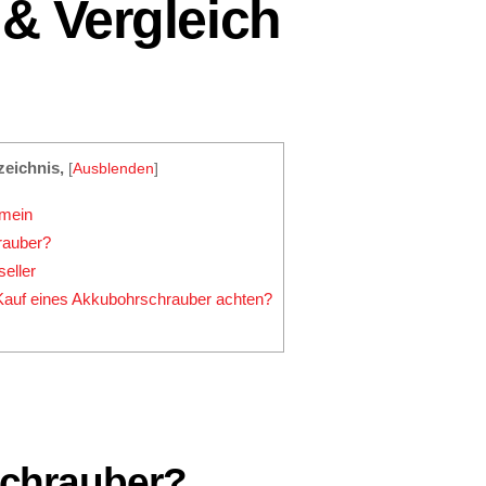
& Vergleich
zeichnis,
[
Ausblenden
]
emein
rauber?
eller
Kauf eines Akkubohrschrauber achten?
chrauber?