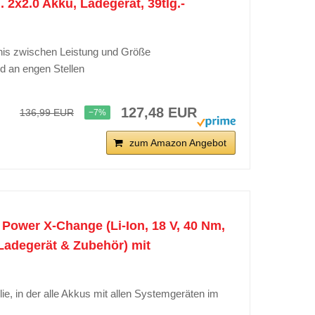
2x2.0 Akku, Ladegerät, 39tlg.-
nis zwischen Leistung und Größe
d an engen Stellen
127,48 EUR
136,99 EUR
−7%
zum Amazon Angebot
 Power X-Change (Li-Ion, 18 V, 40 Nm,
 Ladegerät & Zubehör) mit
, in der alle Akkus mit allen Systemgeräten im