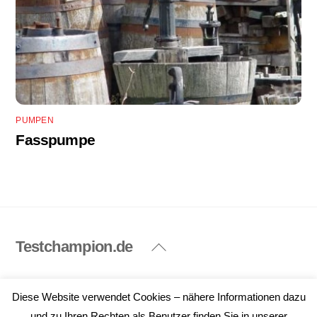
PUMPEN
Fasspumpe
Testchampion.de
Back
To
Top
Impressum
Datenschutzerklärung
Diese Website verwendet Cookies – nähere Informationen dazu
©
Testchampion.de
2026
und zu Ihren Rechten als Benutzer finden Sie in unserer