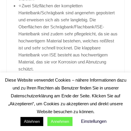
⭐Zwei Sitzflächen der kompletten
Hantelbank/Schrägbank sind angenehm gepolstert
und erweisen sich als sehr langlebig. Die
Oberflächen der Schrägbank/Flachbank/ISE-
Hantelbank sind zudem sehr pflegeleicht, da sie aus
hochwertigem Material bestehen, welches reißfest
ist und sehr schnell trocknet. Die klappbare
Hantelbank von ISE besteht aus hochwertigem
Material, das sie vor Korrosion und Abnutzung
schützt.
129,99 EUR
Diese Website verwendet Cookies – nähere Informationen dazu
und zu Ihren Rechten als Benutzer finden Sie in unserer
zum Amazon Angebot
Datenschutzerklärung am Ende der Seite. Klicken Sie auf
„Akzeptieren“, um Cookies zu akzeptieren und direkt unsere
Website besuchen zu können.
BESTSELLER NR. 15
Einstellungen
Ablehnen
Annehmen
JOROTO Verstellbare Hantelbank Klappbare