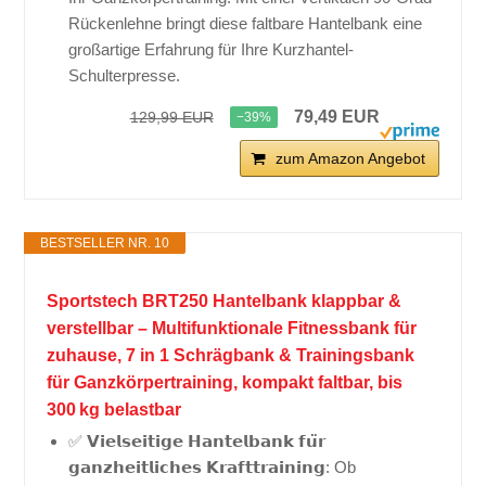
Rückenlehne bringt diese faltbare Hantelbank eine
großartige Erfahrung für Ihre Kurzhantel-
Schulterpresse.
79,49 EUR
129,99 EUR
−39%
zum Amazon Angebot
BESTSELLER NR. 10
Sportstech BRT250 Hantelbank klappbar &
verstellbar – Multifunktionale Fitnessbank für
zuhause, 7 in 1 Schrägbank & Trainingsbank
für Ganzkörpertraining, kompakt faltbar, bis
300 kg belastbar
✅ 𝗩𝗶𝗲𝗹𝘀𝗲𝗶𝘁𝗶𝗴𝗲 𝗛𝗮𝗻𝘁𝗲𝗹𝗯𝗮𝗻𝗸 𝗳𝘂̈𝗿
𝗴𝗮𝗻𝘇𝗵𝗲𝗶𝘁𝗹𝗶𝗰𝗵𝗲𝘀 𝗞𝗿𝗮𝗳𝘁𝘁𝗿𝗮𝗶𝗻𝗶𝗻𝗴: Ob