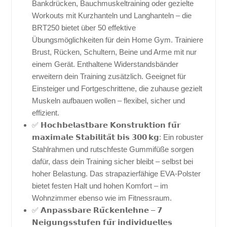
Bankdrücken, Bauchmuskeltraining oder gezielte
Workouts mit Kurzhanteln und Langhanteln – die
BRT250 bietet über 50 effektive
Übungsmöglichkeiten für dein Home Gym. Trainiere
Brust, Rücken, Schultern, Beine und Arme mit nur
einem Gerät. Enthaltene Widerstandsbänder
erweitern dein Training zusätzlich. Geeignet für
Einsteiger und Fortgeschrittene, die zuhause gezielt
Muskeln aufbauen wollen – flexibel, sicher und
effizient.
✅ 𝗛𝗼𝗰𝗵𝗯𝗲𝗹𝗮𝘀𝘁𝗯𝗮𝗿𝗲 𝗞𝗼𝗻𝘀𝘁𝗿𝘂𝗸𝘁𝗶𝗼𝗻 𝗳𝘂̈𝗿
𝗺𝗮𝘅𝗶𝗺𝗮𝗹𝗲 𝗦𝘁𝗮𝗯𝗶𝗹𝗶𝘁𝗮̈𝘁 𝗯𝗶𝘀 𝟯𝟬𝟬 𝗸𝗴: Ein robuster
Stahlrahmen und rutschfeste Gummifüße sorgen
dafür, dass dein Training sicher bleibt – selbst bei
hoher Belastung. Das strapazierfähige EVA-Polster
bietet festen Halt und hohen Komfort – im
Wohnzimmer ebenso wie im Fitnessraum.
✅ 𝗔𝗻𝗽𝗮𝘀𝘀𝗯𝗮𝗿𝗲 𝗥𝘂̈𝗰𝗸𝗲𝗻𝗹𝗲𝗵𝗻𝗲 – 𝟳
𝗡𝗲𝗶𝗴𝘂𝗻𝗴𝘀𝘀𝘁𝘂𝗳𝗲𝗻 𝗳𝘂̈𝗿 𝗶𝗻𝗱𝗶𝘃𝗶𝗱𝘂𝗲𝗹𝗹𝗲𝘀