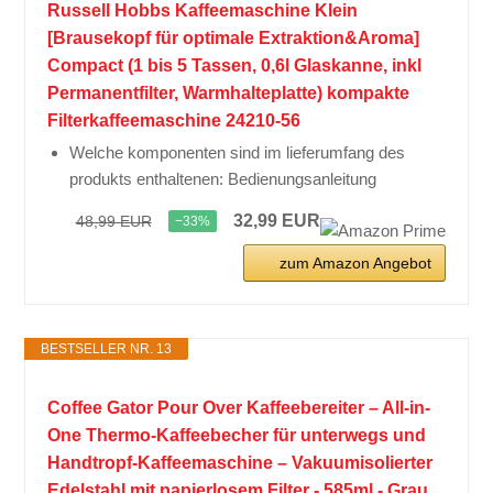
Russell Hobbs Kaffeemaschine Klein
[Brausekopf für optimale Extraktion&Aroma]
Compact (1 bis 5 Tassen, 0,6l Glaskanne, inkl
Permanentfilter, Warmhalteplatte) kompakte
Filterkaffeemaschine 24210-56
Welche komponenten sind im lieferumfang des
produkts enthaltenen: Bedienungsanleitung
32,99 EUR
48,99 EUR
−33%
zum Amazon Angebot
BESTSELLER NR. 13
Coffee Gator Pour Over Kaffeebereiter – All-in-
One Thermo-Kaffeebecher für unterwegs und
Handtropf-Kaffeemaschine – Vakuumisolierter
Edelstahl mit papierlosem Filter - 585ml - Grau