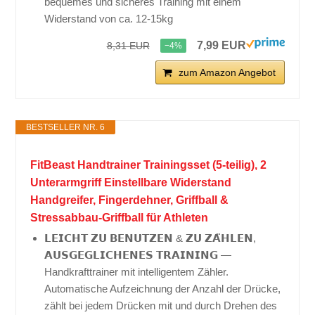
bequemes und sicheres Training mit einem
Widerstand von ca. 12-15kg
7,99 EUR
8,31 EUR
−4%
zum Amazon Angebot
BESTSELLER NR. 6
FitBeast Handtrainer Trainingsset (5-teilig), 2
Unterarmgriff Einstellbare Widerstand
Handgreifer, Fingerdehner, Griffball &
Stressabbau-Griffball für Athleten
𝗟𝗘𝗜𝗖𝗛𝗧 𝗭𝗨 𝗕𝗘𝗡𝗨𝗧𝗭𝗘𝗡 & 𝗭𝗨 𝗭𝗔̈𝗛𝗟𝗘𝗡,
𝗔𝗨𝗦𝗚𝗘𝗚𝗟𝗜𝗖𝗛𝗘𝗡𝗘𝗦 𝗧𝗥𝗔𝗜𝗡𝗜𝗡𝗚 —
Handkrafttrainer mit intelligentem Zähler.
Automatische Aufzeichnung der Anzahl der Drücke,
zählt bei jedem Drücken mit und durch Drehen des