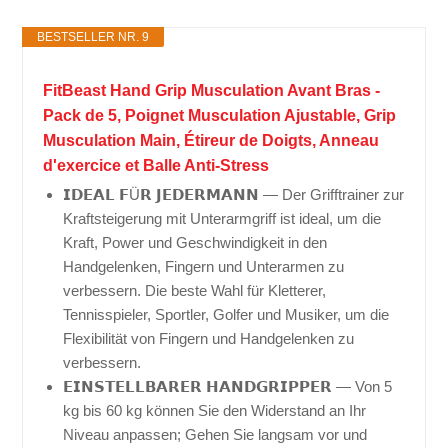
BESTSELLER NR. 9
FitBeast Hand Grip Musculation Avant Bras -
Pack de 5, Poignet Musculation Ajustable, Grip
Musculation Main, Étireur de Doigts, Anneau
d'exercice et Balle Anti-Stress
𝗜𝗗𝗘𝗔𝗟 𝗙Ü𝗥 𝗝𝗘𝗗𝗘𝗥𝗠𝗔𝗡𝗡 — Der Grifftrainer zur
Kraftsteigerung mit Unterarmgriff ist ideal, um die
Kraft, Power und Geschwindigkeit in den
Handgelenken, Fingern und Unterarmen zu
verbessern. Die beste Wahl für Kletterer,
Tennisspieler, Sportler, Golfer und Musiker, um die
Flexibilität von Fingern und Handgelenken zu
verbessern.
𝗘𝗜𝗡𝗦𝗧𝗘𝗟𝗟𝗕𝗔𝗥𝗘𝗥 𝗛𝗔𝗡𝗗𝗚𝗥𝗜𝗣𝗣𝗘𝗥 — Von 5
kg bis 60 kg können Sie den Widerstand an Ihr
Niveau anpassen; Gehen Sie langsam vor und