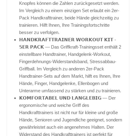
Knopfes können die Zahlen zurückgesetzt werden.
Im Vergleich zu einem einzigen Set erlaubt ein 2er-
Pack Handkrafttrainer, beide Hände gleichzeitig zu
trainieren. Hilft Ihnen, Ihre Trainingsfortschritte
besser zu verfolgen.
𝗛𝗔𝗡𝗗𝗞𝗥𝗔𝗙𝗧𝗧𝗥𝗔𝗜𝗡𝗘𝗥 𝗪𝗢𝗥𝗞𝗢𝗨𝗧 𝗞𝗜𝗧 -
𝟱𝗘𝗥 𝗣𝗔𝗖𝗞 — Das Griffkraft-Trainingsset enthält 2
einstellbare Handtrainer, Handgelenk-Workout,
Fingerdehnungs-Widerstandsband, Stressabbau-
Griffball. Im Vergleich zu anderen 2er-Pack
Handtrainer-Sets auf dem Markt, hilft es Ihnen, Ihre
Hände, Finger, Handgelenke, Ellenbogen und
Unterarme umfassend zu stärken und zu trainieren.
𝗞𝗢𝗠𝗙𝗢𝗥𝗧𝗔𝗕𝗘𝗟 𝗨𝗡𝗗 𝗟𝗔𝗡𝗚𝗟𝗘𝗕𝗜𝗚 — Der
ergonomische und weiche Griff des
Handkrafttrainers ist nicht nur für kleine und große
Hände, Senioren und Jugendliche geeignet, sondern
gewährleistet auch ein angenehmes Halten. Der
Widerstand des Handkrafttrainers ist perfekt für