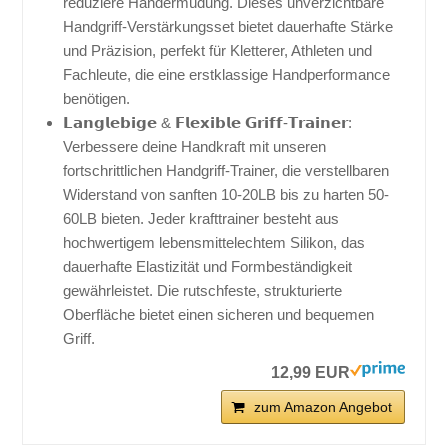
reduziere Handermüdung. Dieses unverzichtbare
Handgriff-Verstärkungsset bietet dauerhafte Stärke
und Präzision, perfekt für Kletterer, Athleten und
Fachleute, die eine erstklassige Handperformance
benötigen.
𝗟𝗮𝗻𝗴𝗹𝗲𝗯𝗶𝗴𝗲 & 𝗙𝗹𝗲𝘅𝗶𝗯𝗹𝗲 𝗚𝗿𝗶𝗳𝗳-𝗧𝗿𝗮𝗶𝗻𝗲𝗿:
Verbessere deine Handkraft mit unseren
fortschrittlichen Handgriff-Trainer, die verstellbaren
Widerstand von sanften 10-20LB bis zu harten 50-
60LB bieten. Jeder krafttrainer besteht aus
hochwertigem lebensmittelechtem Silikon, das
dauerhafte Elastizität und Formbeständigkeit
gewährleistet. Die rutschfeste, strukturierte
Oberfläche bietet einen sicheren und bequemen
Griff.
12,99 EUR
zum Amazon Angebot