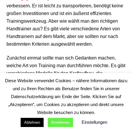
verbessern. Er ist leicht zu transportieren, benötigt keine
großen Investitionen und ist ein äußerst effizientes
Trainingswerkzeug. Aber wie wählt man den richtigen
Handtrainer aus? Es gibt viele verschiedene Arten von
Handtrainern auf dem Markt, aber sie sollten nur nach
bestimmten Kriterien ausgewählt werden.
Zunächst einmal sollte man sich Gedanken machen,
welche Art von Training man durchführen möchte. Es gibt
verschiedene Modelle für den Kraftaufbau, die
Diese Website verwendet Cookies – nähere Informationen dazu
Rehabilitation oder die allgemeine Fitness. Je nachdem,
was Sie vorhaben, können Sie den richtigen Handtrainer
und zu Ihren Rechten als Benutzer finden Sie in unserer
auswählen.
Datenschutzerklärung am Ende der Seite. Klicken Sie auf
„Akzeptieren“, um Cookies zu akzeptieren und direkt unsere
Ein weiteres wichtiges Kriterium beim Kauf des Geräts
Website besuchen zu können.
ist der Widerstand. Je höher der Widerstand des
Einstellungen
Ablehnen
Annehmen
Handtrainers ist, desto mehr Muskeln können Sie