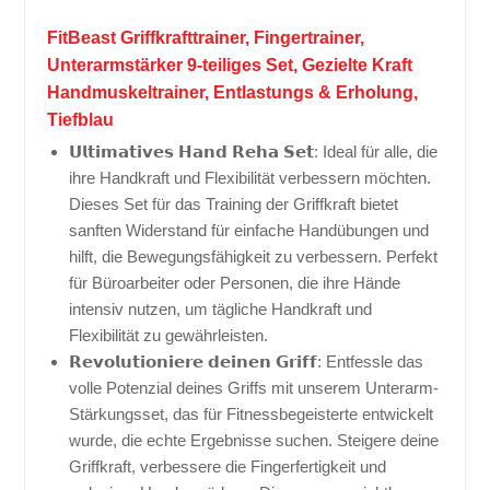
FitBeast Griffkrafttrainer, Fingertrainer,
Unterarmstärker 9-teiliges Set, Gezielte Kraft
Handmuskeltrainer, Entlastungs & Erholung,
Tiefblau
𝗨𝗹𝘁𝗶𝗺𝗮𝘁𝗶𝘃𝗲𝘀 𝗛𝗮𝗻𝗱 𝗥𝗲𝗵𝗮 𝗦𝗲𝘁: Ideal für alle, die
ihre Handkraft und Flexibilität verbessern möchten.
Dieses Set für das Training der Griffkraft bietet
sanften Widerstand für einfache Handübungen und
hilft, die Bewegungsfähigkeit zu verbessern. Perfekt
für Büroarbeiter oder Personen, die ihre Hände
intensiv nutzen, um tägliche Handkraft und
Flexibilität zu gewährleisten.
𝗥𝗲𝘃𝗼𝗹𝘂𝘁𝗶𝗼𝗻𝗶𝗲𝗿𝗲 𝗱𝗲𝗶𝗻𝗲𝗻 𝗚𝗿𝗶𝗳𝗳: Entfessle das
volle Potenzial deines Griffs mit unserem Unterarm-
Stärkungsset, das für Fitnessbegeisterte entwickelt
wurde, die echte Ergebnisse suchen. Steigere deine
Griffkraft, verbessere die Fingerfertigkeit und