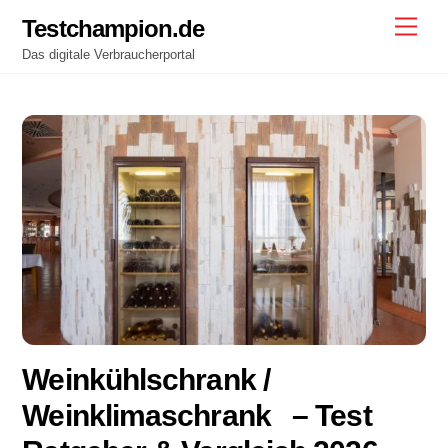
Skip
Testchampion.de
Men
to
Das digitale Verbraucherportal
content
Weinkühlschrank /
Weinklimaschrank – Test