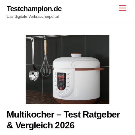
Skip
Testchampion.de
Men
to
Das digitale Verbraucherportal
content
Multikocher – Test Ratgeber
& Vergleich 2026