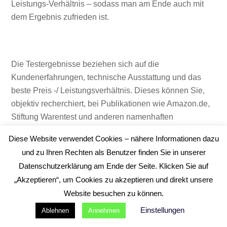
Leistungs-Verhältnis – sodass man am Ende auch mit
dem Ergebnis zufrieden ist.
Die Testergebnisse beziehen sich auf die
Kundenerfahrungen, technische Ausstattung und das
beste Preis -/ Leistungsverhältnis. Dieses können Sie,
objektiv recherchiert, bei Publikationen wie Amazon.de,
Stiftung Warentest und anderen namenhaften
Testportalen, nachlesen. Es können hier Abweichungen
Diese Website verwendet Cookies – nähere Informationen dazu
und Ergebnisse, als andere Testsieger Modelle auftreten.
und zu Ihren Rechten als Benutzer finden Sie in unserer
Alle Angaben sind ohne Gewähr.
Datenschutzerklärung am Ende der Seite. Klicken Sie auf
„Akzeptieren“, um Cookies zu akzeptieren und direkt unsere
Bildrechte: ©istockphoto.com: Andrei Naumenka;
©amazon.de
Website besuchen zu können.
Einstellungen
Ablehnen
Annehmen
Die Preise können sich mehrmals am Tag ändern und gegebenfalls höher