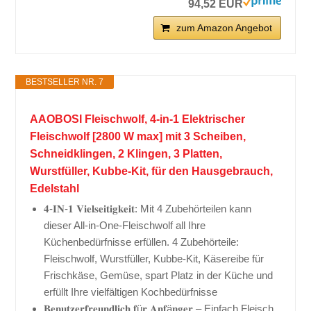
94,52 EUR
zum Amazon Angebot
BESTSELLER NR. 7
AAOBOSI Fleischwolf, 4-in-1 Elektrischer
Fleischwolf [2800 W max] mit 3 Scheiben,
Schneidklingen, 2 Klingen, 3 Platten,
Wurstfüller, Kubbe-Kit, für den Hausgebrauch,
Edelstahl
𝟒-𝐈𝐍-𝟏 𝐕𝐢𝐞𝐥𝐬𝐞𝐢𝐭𝐢𝐠𝐤𝐞𝐢𝐭: Mit 4 Zubehörteilen kann
dieser All-in-One-Fleischwolf all Ihre
Küchenbedürfnisse erfüllen. 4 Zubehörteile:
Fleischwolf, Wurstfüller, Kubbe-Kit, Käsereibe für
Frischkäse, Gemüse, spart Platz in der Küche und
erfüllt Ihre vielfältigen Kochbedürfnisse
𝐁𝐞𝐧𝐮𝐭𝐳𝐞𝐫𝐟𝐫𝐞𝐮𝐧𝐝𝐥𝐢𝐜𝐡 𝐟ü𝐫 𝐀𝐧𝐟ä𝐧𝐠𝐞𝐫 – Einfach Fleisch