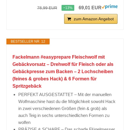
69,01 EUR
78,99 EUR
−13%
zum Amazon Angebot
BESTSELLER NR. 12
Fackelmann #easyprepare Fleischwolf mit
Gebäckvorsatz – Drehwolf für Fleisch oder als
Gebäckpresse zum Backen – 2 Lochscheiben
(feines & grobes Hack) & 6 Formen für
Spritzgebäck
PERFEKT AUSGESTATTET – Mit der manuellen
Wolfmaschine hast du die Möglichkeit sowohl Hack
in zwei verschiedenen Größen (fein & grob) als
auch Teig in sechs unterschiedlichen Formen zu
wolfen
PRÄZISE & SCHARF – Das scharfe Flügelmesser