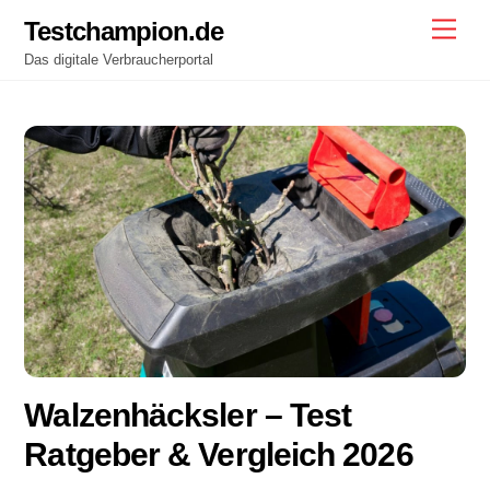
Skip
Testchampion.de
Men
to
Das digitale Verbraucherportal
content
Walzenhäcksler – Test
Ratgeber & Vergleich 2026