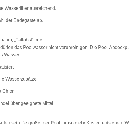
rte Wasserfilter ausreichend.
hl der Badegäste ab,
baum, „Fallobst“ oder
dürfen das Poolwasser nicht verunreinigen. Die Pool-Abdeckplan
es Wasser.
tisiert.
Sie Wasserzusätze.
 Chlor!
ndel über geeignete Mittel,
rgarten sein. Je größer der Pool, umso mehr Kosten entstehen (Wa