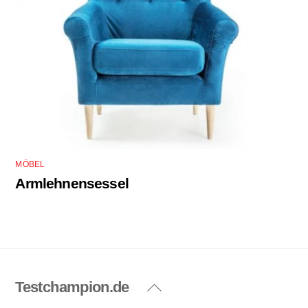
MÖBEL
Armlehnensessel
Testchampion.de
Back
To