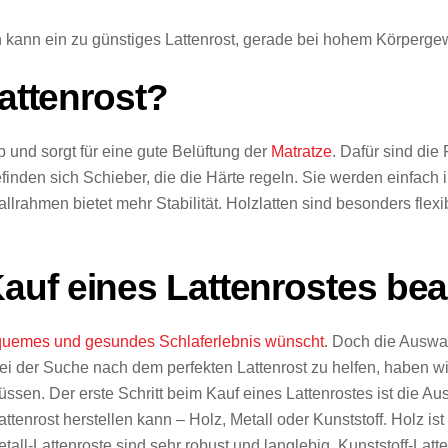
 kann ein zu günstiges Lattenrost, gerade bei hohem Körpergew
Lattenrost?
b und sorgt für eine gute Belüftung der
Matratze
. Dafür sind die
efinden sich Schieber, die die Härte regeln. Sie werden einfach
allrahmen bietet mehr Stabilität. Holzlatten sind besonders flex
auf eines Lattenrostes be
bequemes und gesundes Schlaferlebnis wünscht
. Doch die Auswah
ei der Suche nach dem perfekten Lattenrost zu helfen, haben wir h
sen. Der erste Schritt beim Kauf eines Lattenrostes ist die Aus
enrost herstellen kann – Holz, Metall oder Kunststoff. Holz ist
tall-Lattenroste sind sehr robust und langlebig. Kunststoff-Latte