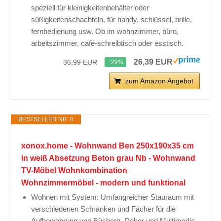
speziell für kleinigkeitenbehälter oder
süßigkeitenschachteln, für handy, schlüssel, brille,
fernbedienung usw. Ob im wohnzimmer, büro,
arbeitszimmer, café-schreibtisch oder esstisch.
26,39 EUR
36,99 EUR
−29%
zum Amazon Angebot
BESTSELLER NR. 8
xonox.home - Wohnwand Ben 250x190x35 cm
in weiß Absetzung Beton grau Nb - Wohnwand
TV-Möbel Wohnkombination
Wohnzimmermöbel - modern und funktional
Wohnen mit System: Umfangreicher Stauraum mit
verschiedenen Schränken und Fächer für die
Aufbewahrung von Büchern, Dekor und Multimedia-