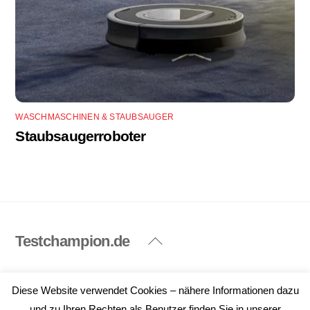
WASCHMASCHINEN & STAUBSAUGER
Staubsaugerroboter
Testchampion.de
Back
To
Top
Impressum
Datenschutzerklärung
Diese Website verwendet Cookies – nähere Informationen dazu
©
Testchampion.de
2026
und zu Ihren Rechten als Benutzer finden Sie in unserer