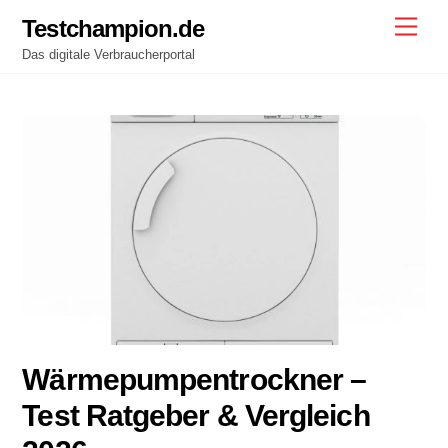
Skip
Testchampion.de
Men
to
Das digitale Verbraucherportal
content
Wärmepumpentrockner –
Test Ratgeber & Vergleich