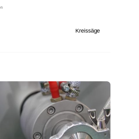
en
Kreissäge