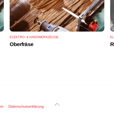
ELEKTRO- & HANDWERKZEUGE
E
Oberfräse
R
Back
um
Datenschutzerklärung
To