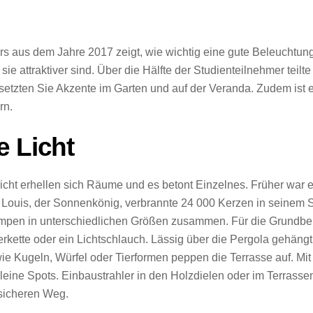
ers aus dem Jahre 2017 zeigt, wie wichtig eine gute Beleuchtun
e attraktiver sind. Über die Hälfte der Studienteilnehmer teilt
 setzten Sie Akzente im Garten und auf der Veranda. Zudem ist e
rn.
e Licht
 Licht erhellen sich Räume und es betont Einzelnes. Früher war
 Louis, der Sonnenkönig, verbrannte 24 000 Kerzen in seinem 
mpen in unterschiedlichen Größen zusammen. Für die Grundbel
terkette oder ein Lichtschlauch. Lässig über die Pergola gehän
ie Kugeln, Würfel oder Tierformen peppen die Terrasse auf. Mi
leine Spots. Einbaustrahler in den Holzdielen oder im Terrass
 sicheren Weg.