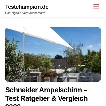
Skip
Testchampion.de
Men
to
Das digitale Verbraucherportal
content
Schneider Ampelschirm –
Test Ratgeber & Vergleich