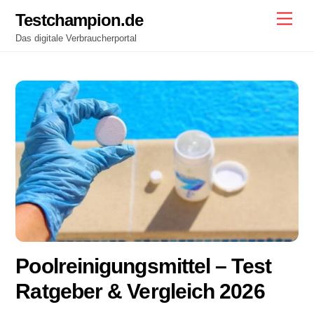
Skip
Testchampion.de
Men
to
Das digitale Verbraucherportal
content
Poolreinigungsmittel – Test
Ratgeber & Vergleich 2026