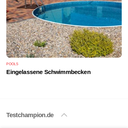
POOLS
Eingelassene Schwimmbecken
Testchampion.de
Back
To