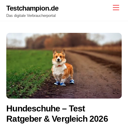
Skip
Testchampion.de
Men
to
Das digitale Verbraucherportal
content
Hundeschuhe – Test
Ratgeber & Vergleich 2026