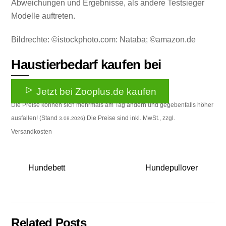
Abweichungen und Ergebnisse, als andere Testsieger
Modelle auftreten.
Bildrechte: ©istockphoto.com: Nataba; ©amazon.de
Haustierbedarf kaufen bei
Jetzt bei Zooplus.de kaufen
Die Preise können sich mehrmals am Tag ändern und gegebenfalls höher
ausfallen! (Stand
) Die Preise sind inkl. MwSt., zzgl.
3.08.2026
Versandkosten
Hundebett
Hundepullover
Related Posts