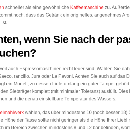
en
schneller als eine gewöhnliche
Kaffeemaschine
zu. Außerdem
u kommt noch, dass das Getränk ein originelles, angenehmes Ar
ist.
chten, wenn Sie nach der p
suchen?
g, weil auch Espressomaschinen recht teuer sind. Wählen Sie dah
co, rancilio, Jura oder La Pavoni. Achten Sie auch auf das De
ngt ein Modell, zu dessen Lieferumfang ein guter Tamper gehör
nd den Siebträger komplett (mit minimaler Toleranz) ausfüllt. Dies
ohnen und die genau einstellbare Temperatur des Wassers.
gelmahlwerk
wählen, das über mindestens 10 (noch besser 18) St
ge Höhe der Tasse sollte nicht geringer als die Höhe Ihrer Liebl
h im Bereich zwischen mindestens 8 und 12 bar befinden, womi