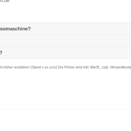
on.de
essomaschine?
?
s höher ausfallen! (Stand
) Die Preise sind inkl. MwSt., zzgl. Versandkost
4.08.2026